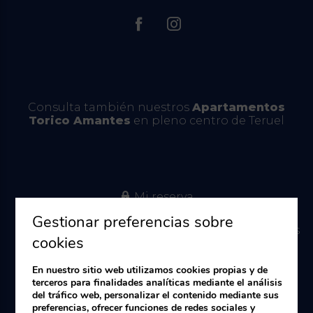
Consulta también nuestros
Apartamentos
Torico Amantes
en pleno centro de Teruel
Mi reserva
Aviso Legal
Política de cookies
Gestionar preferencias sobre
Política de Privacidad
Condiciones Generales
cookies
En nuestro sitio web utilizamos cookies propias y de
Desarrollado por
mirai
terceros para finalidades analíticas mediante el análisis
del tráfico web, personalizar el contenido mediante sus
preferencias, ofrecer funciones de redes sociales y