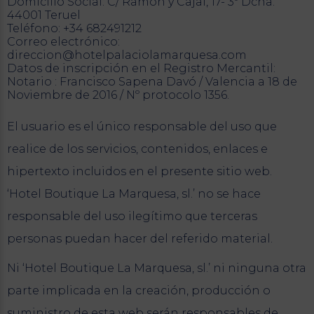
Domicilio Social: C/ Ramón y Cajal, 17- 3º Dcha.
44001 Teruel
Teléfono: +34 682491212
Correo electrónico:
direccion@hotelpalaciolamarquesa.com
Datos de inscripción en el Registro Mercantil:
Notario : Francisco Sapena Davó / Valencia a 18 de
Noviembre de 2016 / Nº protocolo 1356.
El usuario es el único responsable del uso que
realice de los servicios, contenidos, enlaces e
hipertexto incluidos en el presente sitio web.
‘Hotel Boutique La Marquesa, sl.’ no se hace
responsable del uso ilegítimo que terceras
personas puedan hacer del referido material.
Ni ‘Hotel Boutique La Marquesa, sl.’ ni ninguna otra
parte implicada en la creación, producción o
suministro de esta web serán responsables de